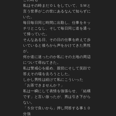
この時も・・・・
私はその時まだＯＬをしていて、ＳＭと
言う世界がこの世にあるなんて知らずに
いた。
毎日毎日同じ時間に出勤し、仕事をキッ
チリとこなし、そして毎日同じ道を通っ
て帰っていた。
そんなある日、その日の仕事を終えて歩
いていると後ろから声をかけてきた男性
が。
何か道に迷ったのか私にその土地の周辺
について尋ねてきた。
私は警戒心を緩め、親切にそして笑顔で
答えその場を去ろうとした。
しかし男性は続けて私にこういった
「お茶できませんか？」
私は一瞬にして表情を強張らせ、「結構
です」と言い放ったが、男は引き下がら
ない。
「５分で良いから」押し問答する事１０
分強