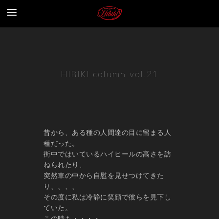
HIBIKI column vol.21
昔から、ある種の人間達の目に留まる人
種だった。
街中ではいているハイヒールの高さを訪
ねられたり、
突然車の中から自慰を見せつけてきた
り、、、、
その度に私は冷静に笑顔で彼らを見下し
ていた。