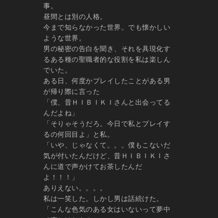
事。
昼間とは別の人格。
今まで知らなかった世界。でも懐かしい
ような世界。
男の秘密の告白を聞き、それを具現化す
るある種の聖職者的な役割を私は楽しん
でいた。
ある日、何度かプレイしたことがある男
が帰り際に言った
「僕、昔ＨＩＢＩＫＩさんと出会ってる
んだよね」
「そりゃそうだろ。今日で私とプレイす
るの何回目よ」と私。
「いや、じゃなくて。。。僕もこないだ
気が付いたんだけど、昔ＨＩＢＩＫＩさ
んに道で声かけてお茶したんだ
よ！！！」
ありえない。。。。
私は一笑した。しかし男は話続けた。
「こんな色気のある女はいないって夢中