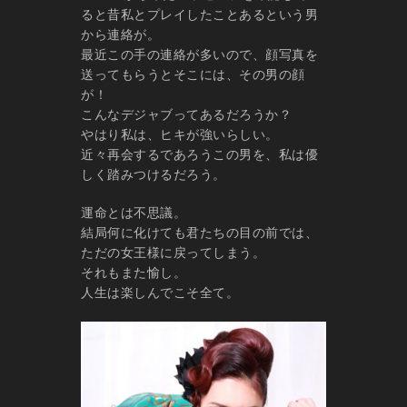
ると昔私とプレイしたことあるという男
から連絡が。
最近この手の連絡が多いので、顔写真を
送ってもらうとそこには、その男の顔
が！
こんなデジャブってあるだろうか？
やはり私は、ヒキが強いらしい。
近々再会するであろうこの男を、私は優
しく踏みつけるだろう。
運命とは不思議。
結局何に化けても君たちの目の前では、
ただの女王様に戻ってしまう。
それもまた愉し。
人生は楽しんでこそ全て。