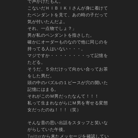
で声かけたもん。
こないだＨＩＢＩＫＩさんが身に着けて
たペンダントを見て、あの時の子だって
気が付いたんだよ。
それ、一点物でしょ？」
男が私のペンダントを指さした。
確かにオーダーものなので他に同じのを
持ってる人はいない・・・。
マジですか・・・・・・・・って記憶を
たどる。
そうだ、５分だけって向かい合ってお茶
をした男だ。
頭の中のパズルの１ピースが穴の開いた
記憶にはまる。
それがこのＭ男だったなんて！！！
私って生まれながらにＭ男を寄せる変態
女だったのね！！！（笑）
そんな昔の思い出話をスタッフと笑いな
がらしていた午後。
Twitterから来たメッセージを確認してい