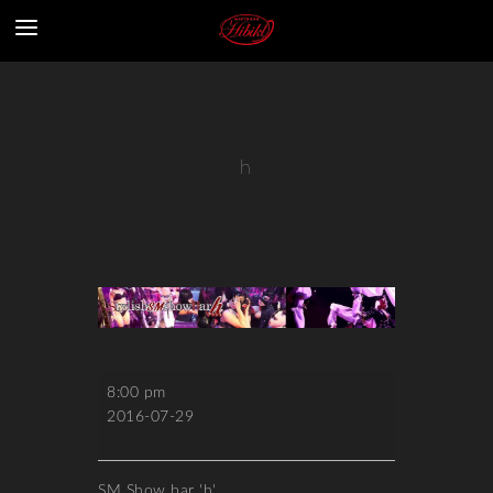
h
h
8:00 pm
2016-07-29
SM Show bar 'h'