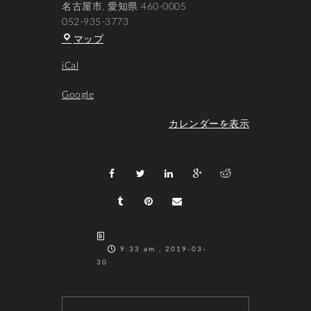
名古屋市
,
愛知県
460-0005
052-935-3773
SMbar'h'
マップ
iCal
Google
カレンダーを表示
9:33 am , 2019-03-
30