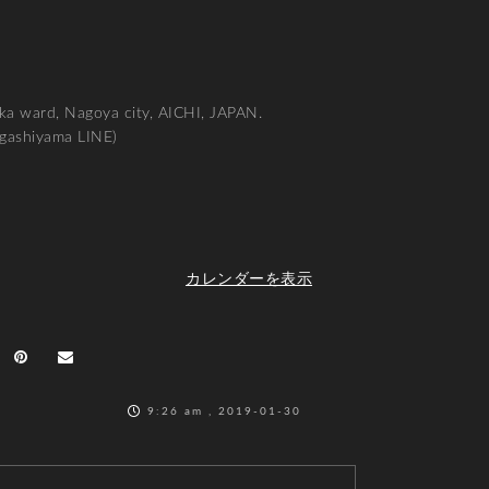
ka ward, Nagoya city, AICHI, JAPAN.
igashiyama LINE)
カレンダーを表示
9:26 am , 2019-01-30