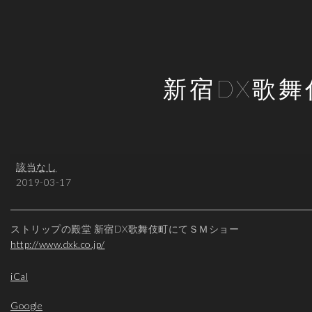
新宿DX歌舞
新
該当なし
宿
2019-03-17
DX
歌
舞
ストリップの殿堂 新宿DX歌舞伎町にてＳＭショー
伎
http://www.dxk.co.jp/
町
iCal
Google