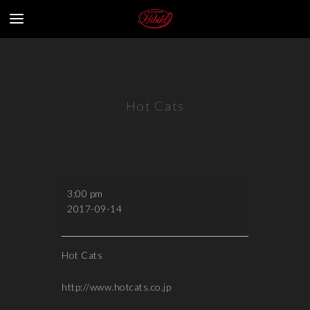
Hot Cats
Hot
3:00 pm
Cats
2017-09-14
Hot Cats
http://www.hotcats.co.jp