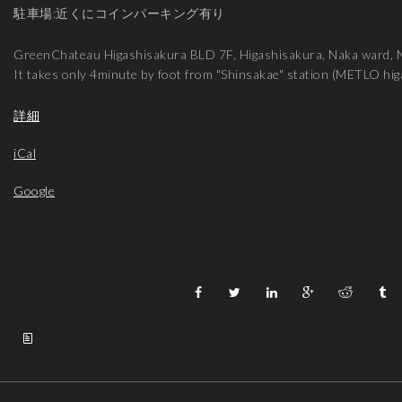
駐車場:近くにコインパーキング有り
GreenChateau Higashisakura BLD 7F, Higashisakura, Naka ward, N
It takes only 4minute by foot from "Shinsakae" station (METLO hi
詳細
iCal
Google