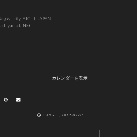
agoya city, AICHI, JAPAN.
gashiyama LINE)
カレンダーを表示
5:49 am , 2017-07-21